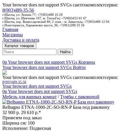
Your browser does not support SVGs
сантехкомплектсервис
8(903)489-35-56
г.Шахты, ул. Ленина 77; +7(903)488 10 28
г.Шахты, ул. Шевченко 107, м. ТеплоГаз; +7(960)453 61 67
г.Шахты, пер. Комиссаровский 80, 2 этаж - м. Аквастиль; +7(903)489 12 94
г.Новочеркасск, Харьковское шоссе, 36; +7(961)288 35 56
Главная
Магазины
Доставка и оплата
Каталог товаров
Найти
0p
Your browser does not support SVGs
Корзина
Your browser does not support SVGs
Войти
Your browser does not support SVGs
сантехкомплектсервис
8(903)489-35-56
Your browser does not support SVGs
0p
Your browser does not support SVGs
Мебель для ванных комнат
/
Тумбы с раковиной
Belbagno ETNA-1000-2C-SO-RN-P База под раковину
32 900 р.
29 610 р.*
Привезем под заказ
Ширина см: 100
Исполнение: Подвесная