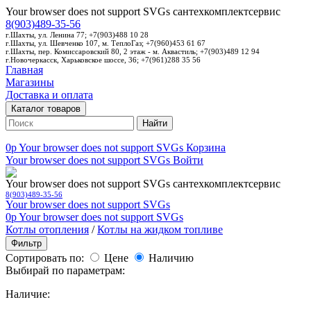
Your browser does not support SVGs
сантехкомплектсервис
8(903)489-35-56
г.Шахты, ул. Ленина 77; +7(903)488 10 28
г.Шахты, ул. Шевченко 107, м. ТеплоГаз; +7(960)453 61 67
г.Шахты, пер. Комиссаровский 80, 2 этаж - м. Аквастиль; +7(903)489 12 94
г.Новочеркасск, Харьковское шоссе, 36; +7(961)288 35 56
Главная
Магазины
Доставка и оплата
Каталог товаров
Найти
0p
Your browser does not support SVGs
Корзина
Your browser does not support SVGs
Войти
Your browser does not support SVGs
сантехкомплектсервис
8(903)489-35-56
Your browser does not support SVGs
0p
Your browser does not support SVGs
Котлы отопления
/
Котлы на жидком топливе
Фильтр
Сортировать по:
Цене
Наличию
Выбирай по параметрам:
Наличие: