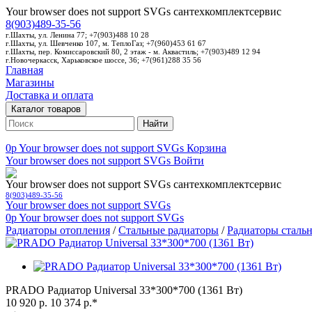
Your browser does not support SVGs
сантехкомплектсервис
8(903)489-35-56
г.Шахты, ул. Ленина 77; +7(903)488 10 28
г.Шахты, ул. Шевченко 107, м. ТеплоГаз; +7(960)453 61 67
г.Шахты, пер. Комиссаровский 80, 2 этаж - м. Аквастиль; +7(903)489 12 94
г.Новочеркасск, Харьковское шоссе, 36; +7(961)288 35 56
Главная
Магазины
Доставка и оплата
Каталог товаров
Найти
0p
Your browser does not support SVGs
Корзина
Your browser does not support SVGs
Войти
Your browser does not support SVGs
сантехкомплектсервис
8(903)489-35-56
Your browser does not support SVGs
0p
Your browser does not support SVGs
Радиаторы отопления
/
Стальные радиаторы
/
Радиаторы стал
PRADO Радиатор Universal 33*300*700 (1361 Вт)
10 920 р.
10 374 р.*