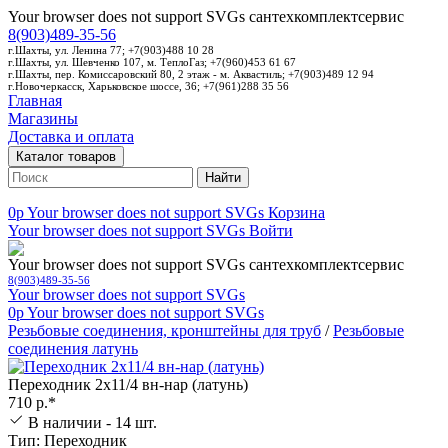
Your browser does not support SVGs
сантехкомплектсервис
8(903)489-35-56
г.Шахты, ул. Ленина 77; +7(903)488 10 28
г.Шахты, ул. Шевченко 107, м. ТеплоГаз; +7(960)453 61 67
г.Шахты, пер. Комиссаровский 80, 2 этаж - м. Аквастиль; +7(903)489 12 94
г.Новочеркасск, Харьковское шоссе, 36; +7(961)288 35 56
Главная
Магазины
Доставка и оплата
Каталог товаров
Найти
0p
Your browser does not support SVGs
Корзина
Your browser does not support SVGs
Войти
Your browser does not support SVGs
сантехкомплектсервис
8(903)489-35-56
Your browser does not support SVGs
0p
Your browser does not support SVGs
Резьбовые соединения, кронштейны для труб
/
Резьбовые
соединения латунь
Переходник 2х11/4 вн-нар (латунь)
710 р.*
В наличии - 14 шт.
Тип: Переходник