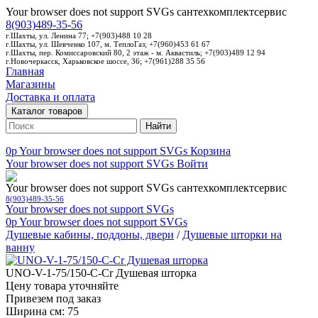
Your browser does not support SVGs
сантехкомплектсервис
8(903)489-35-56
г.Шахты, ул. Ленина 77; +7(903)488 10 28
г.Шахты, ул. Шевченко 107, м. ТеплоГаз; +7(960)453 61 67
г.Шахты, пер. Комиссаровский 80, 2 этаж - м. Аквастиль; +7(903)489 12 94
г.Новочеркасск, Харьковское шоссе, 36; +7(961)288 35 56
Главная
Магазины
Доставка и оплата
Каталог товаров
Найти
0p
Your browser does not support SVGs
Корзина
Your browser does not support SVGs
Войти
Your browser does not support SVGs
сантехкомплектсервис
8(903)489-35-56
Your browser does not support SVGs
0p
Your browser does not support SVGs
Душевые кабины, поддоны, двери
/
Душевые шторки на
ванну
UNO-V-1-75/150-C-Cr Душевая шторка
Цену товара уточняйте
Привезем под заказ
Ширина см: 75