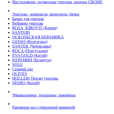
Инсталляции, подвесные унитазы, кнопки GROHE
Унитазы - компакты, монолиты, бачки
Бачки для унитаза
Belbagno унитазы
ROSA, KIROVIT (Киров)
SANTERI
ОСКОЛЬСКАЯ КЕРАМИКА
GESSO (Волгоград)
SANTEK (Чебоксары)
ROCA (Португалия)
EVA GOLD (Китай)
KЕРАМИН (Беларусь)
SOLE
CeramaLuxe
OLIVES
HOLLER( Пенза) унитазы
SPARO (Китай)
Умывальники, тюльпаны, раковины
Раковины над стиральной машиной