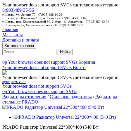
Your browser does not support SVGs
сантехкомплектсервис
8(903)489-35-56
г.Шахты, ул. Ленина 77; +7(903)488 10 28
г.Шахты, ул. Шевченко 107, м. ТеплоГаз; +7(960)453 61 67
г.Шахты, пер. Комиссаровский 80, 2 этаж - м. Аквастиль; +7(903)489 12 94
г.Новочеркасск, Харьковское шоссе, 36; +7(961)288 35 56
Главная
Магазины
Доставка и оплата
Каталог товаров
Найти
0p
Your browser does not support SVGs
Корзина
Your browser does not support SVGs
Войти
Your browser does not support SVGs
сантехкомплектсервис
8(903)489-35-56
Your browser does not support SVGs
0p
Your browser does not support SVGs
Радиаторы отопления
/
Стальные радиаторы
/
Радиаторы
стальные PRADO
PRADO Радиатор Universal 22*300*400 (540 Вт)