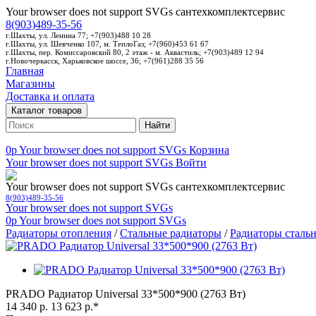
Your browser does not support SVGs
сантехкомплектсервис
8(903)489-35-56
г.Шахты, ул. Ленина 77; +7(903)488 10 28
г.Шахты, ул. Шевченко 107, м. ТеплоГаз; +7(960)453 61 67
г.Шахты, пер. Комиссаровский 80, 2 этаж - м. Аквастиль; +7(903)489 12 94
г.Новочеркасск, Харьковское шоссе, 36; +7(961)288 35 56
Главная
Магазины
Доставка и оплата
Каталог товаров
Найти
0p
Your browser does not support SVGs
Корзина
Your browser does not support SVGs
Войти
Your browser does not support SVGs
сантехкомплектсервис
8(903)489-35-56
Your browser does not support SVGs
0p
Your browser does not support SVGs
Радиаторы отопления
/
Стальные радиаторы
/
Радиаторы стал
PRADO Радиатор Universal 33*500*900 (2763 Вт)
14 340 р.
13 623 р.*