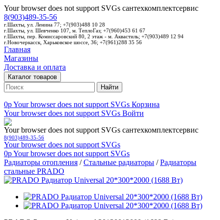
Your browser does not support SVGs
сантехкомплектсервис
8(903)489-35-56
г.Шахты, ул. Ленина 77; +7(903)488 10 28
г.Шахты, ул. Шевченко 107, м. ТеплоГаз; +7(960)453 61 67
г.Шахты, пер. Комиссаровский 80, 2 этаж - м. Аквастиль; +7(903)489 12 94
г.Новочеркасск, Харьковское шоссе, 36; +7(961)288 35 56
Главная
Магазины
Доставка и оплата
Каталог товаров
Найти
0p
Your browser does not support SVGs
Корзина
Your browser does not support SVGs
Войти
Your browser does not support SVGs
сантехкомплектсервис
8(903)489-35-56
Your browser does not support SVGs
0p
Your browser does not support SVGs
Радиаторы отопления
/
Стальные радиаторы
/
Радиаторы
стальные PRADO