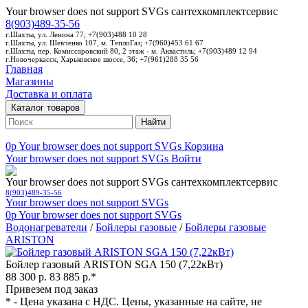
Your browser does not support SVGs
сантехкомплектсервис
8(903)489-35-56
г.Шахты, ул. Ленина 77; +7(903)488 10 28
г.Шахты, ул. Шевченко 107, м. ТеплоГаз; +7(960)453 61 67
г.Шахты, пер. Комиссаровский 80, 2 этаж - м. Аквастиль; +7(903)489 12 94
г.Новочеркасск, Харьковское шоссе, 36; +7(961)288 35 56
Главная
Магазины
Доставка и оплата
Каталог товаров
Найти
0p
Your browser does not support SVGs
Корзина
Your browser does not support SVGs
Войти
Your browser does not support SVGs
сантехкомплектсервис
8(903)489-35-56
Your browser does not support SVGs
0p
Your browser does not support SVGs
Водонагреватели
/
Бойлеры газовые
/
Бойлеры газовые
ARISTON
Бойлер газовый ARISTON SGA 150 (7,22кВт)
88 300 р.
83 885 р.*
Привезем под заказ
* - Цена указана с НДС. Цены, указанные на сайте, не