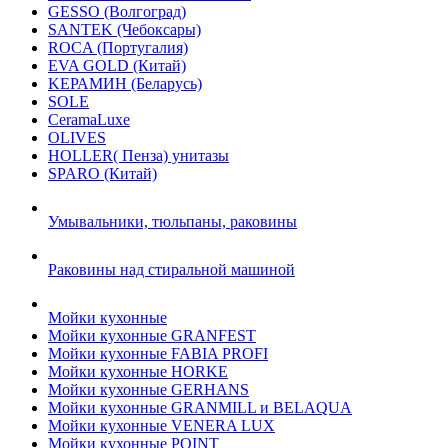
GESSO (Волгоград)
SANTEK (Чебоксары)
ROCA (Португалия)
EVA GOLD (Китай)
KЕРАМИН (Беларусь)
SOLE
CeramaLuxe
OLIVES
HOLLER( Пенза) унитазы
SPARO (Китай)
Умывальники, тюльпаны, раковины
Раковины над стиральной машиной
Мойки кухонные
Мойки кухонные GRANFEST
Мойки кухонные FABIA PROFI
Мойки кухонные HORKE
Мойки кухонные GERHANS
Мойки кухонные GRANMILL и BELAQUA
Мойки кухонные VENERA LUX
Мойки кухонные POINT