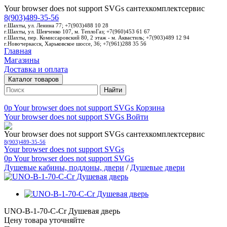
Your browser does not support SVGs
сантехкомплектсервис
8(903)489-35-56
г.Шахты, ул. Ленина 77; +7(903)488 10 28
г.Шахты, ул. Шевченко 107, м. ТеплоГаз; +7(960)453 61 67
г.Шахты, пер. Комиссаровский 80, 2 этаж - м. Аквастиль; +7(903)489 12 94
г.Новочеркасск, Харьковское шоссе, 36; +7(961)288 35 56
Главная
Магазины
Доставка и оплата
Каталог товаров
Найти
0p
Your browser does not support SVGs
Корзина
Your browser does not support SVGs
Войти
Your browser does not support SVGs
сантехкомплектсервис
8(903)489-35-56
Your browser does not support SVGs
0p
Your browser does not support SVGs
Душевые кабины, поддоны, двери
/
Душевые двери
UNO-B-1-70-C-Cr Душевая дверь
Цену товара уточняйте