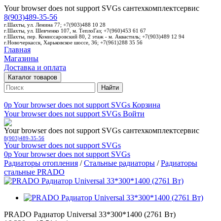
Your browser does not support SVGs
сантехкомплектсервис
8(903)489-35-56
г.Шахты, ул. Ленина 77; +7(903)488 10 28
г.Шахты, ул. Шевченко 107, м. ТеплоГаз; +7(960)453 61 67
г.Шахты, пер. Комиссаровский 80, 2 этаж - м. Аквастиль; +7(903)489 12 94
г.Новочеркасск, Харьковское шоссе, 36; +7(961)288 35 56
Главная
Магазины
Доставка и оплата
Каталог товаров
Найти
0p
Your browser does not support SVGs
Корзина
Your browser does not support SVGs
Войти
Your browser does not support SVGs
сантехкомплектсервис
8(903)489-35-56
Your browser does not support SVGs
0p
Your browser does not support SVGs
Радиаторы отопления
/
Стальные радиаторы
/
Радиаторы
стальные PRADO
PRADO Радиатор Universal 33*300*1400 (2761 Вт)