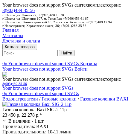
Your browser does not support SVGs
сантехкомплектсервис
8(903)489-35-56
г.Шахты, ул. Ленина 77; +7(903)488 10 28
г.Шахты, ул. Шевченко 107, м. ТеплоГаз; +7(960)453 61 67
г.Шахты, пер. Комиссаровский 80, 2 этаж - м. Аквастиль; +7(903)489 12 94
г.Новочеркасск, Харьковское шоссе, 36; +7(961)288 35 56
Главная
Магазины
Доставка и оплата
Каталог товаров
Найти
0p
Your browser does not support SVGs
Корзина
Your browser does not support SVGs
Войти
Your browser does not support SVGs
сантехкомплектсервис
8(903)489-35-56
Your browser does not support SVGs
0p
Your browser does not support SVGs
Водонагреватели
/
Газовые колонки
/
Газовые колонки BAXI
Газовая колонка Baxi SIG-2 11р
23 450 р.
22 278 р.*
В наличии - 1 шт.
Производитель: BAXI
Производительность: 10-11 л/мин