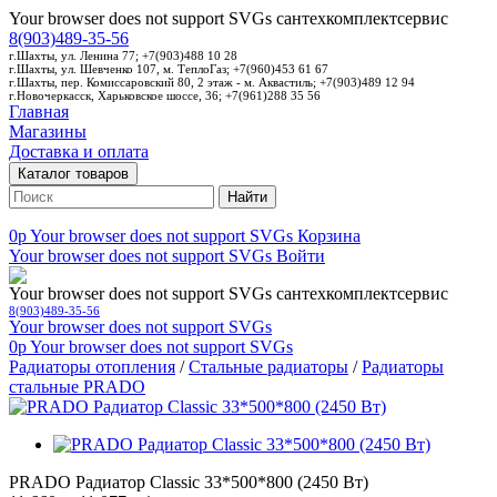
Your browser does not support SVGs
сантехкомплектсервис
8(903)489-35-56
г.Шахты, ул. Ленина 77; +7(903)488 10 28
г.Шахты, ул. Шевченко 107, м. ТеплоГаз; +7(960)453 61 67
г.Шахты, пер. Комиссаровский 80, 2 этаж - м. Аквастиль; +7(903)489 12 94
г.Новочеркасск, Харьковское шоссе, 36; +7(961)288 35 56
Главная
Магазины
Доставка и оплата
Каталог товаров
Найти
0p
Your browser does not support SVGs
Корзина
Your browser does not support SVGs
Войти
Your browser does not support SVGs
сантехкомплектсервис
8(903)489-35-56
Your browser does not support SVGs
0p
Your browser does not support SVGs
Радиаторы отопления
/
Стальные радиаторы
/
Радиаторы
стальные PRADO
PRADO Радиатор Classic 33*500*800 (2450 Вт)