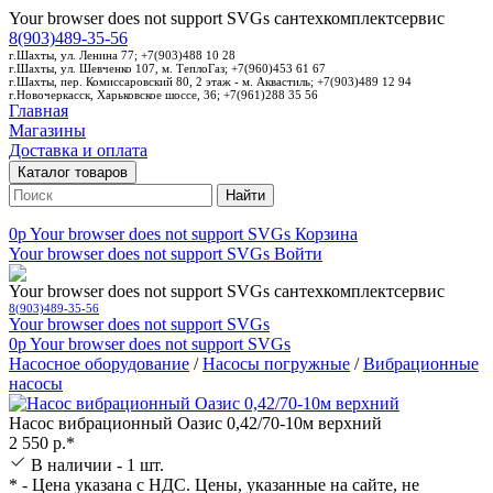
Your browser does not support SVGs
сантехкомплектсервис
8(903)489-35-56
г.Шахты, ул. Ленина 77; +7(903)488 10 28
г.Шахты, ул. Шевченко 107, м. ТеплоГаз; +7(960)453 61 67
г.Шахты, пер. Комиссаровский 80, 2 этаж - м. Аквастиль; +7(903)489 12 94
г.Новочеркасск, Харьковское шоссе, 36; +7(961)288 35 56
Главная
Магазины
Доставка и оплата
Каталог товаров
Найти
0p
Your browser does not support SVGs
Корзина
Your browser does not support SVGs
Войти
Your browser does not support SVGs
сантехкомплектсервис
8(903)489-35-56
Your browser does not support SVGs
0p
Your browser does not support SVGs
Насосное оборудование
/
Насосы погружные
/
Вибрационные
насосы
Насос вибрационный Оазис 0,42/70-10м верхний
2 550 р.*
В наличии - 1 шт.
* - Цена указана с НДС. Цены, указанные на сайте, не