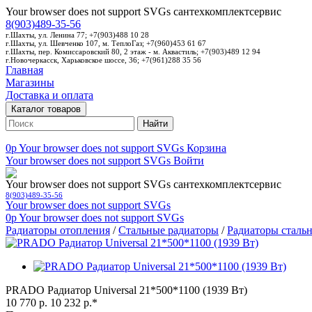
Your browser does not support SVGs
сантехкомплектсервис
8(903)489-35-56
г.Шахты, ул. Ленина 77; +7(903)488 10 28
г.Шахты, ул. Шевченко 107, м. ТеплоГаз; +7(960)453 61 67
г.Шахты, пер. Комиссаровский 80, 2 этаж - м. Аквастиль; +7(903)489 12 94
г.Новочеркасск, Харьковское шоссе, 36; +7(961)288 35 56
Главная
Магазины
Доставка и оплата
Каталог товаров
Найти
0p
Your browser does not support SVGs
Корзина
Your browser does not support SVGs
Войти
Your browser does not support SVGs
сантехкомплектсервис
8(903)489-35-56
Your browser does not support SVGs
0p
Your browser does not support SVGs
Радиаторы отопления
/
Стальные радиаторы
/
Радиаторы стал
PRADO Радиатор Universal 21*500*1100 (1939 Вт)
10 770 р.
10 232 р.*