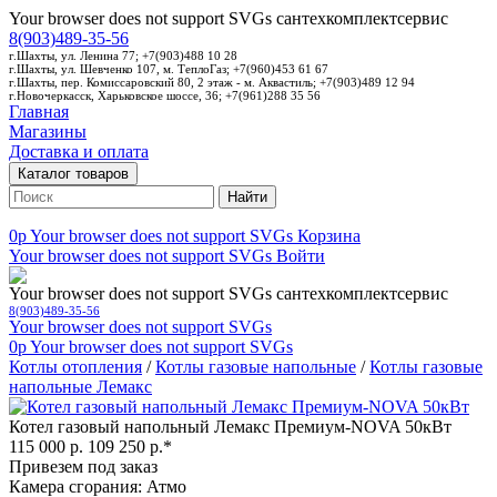
Your browser does not support SVGs
сантехкомплектсервис
8(903)489-35-56
г.Шахты, ул. Ленина 77; +7(903)488 10 28
г.Шахты, ул. Шевченко 107, м. ТеплоГаз; +7(960)453 61 67
г.Шахты, пер. Комиссаровский 80, 2 этаж - м. Аквастиль; +7(903)489 12 94
г.Новочеркасск, Харьковское шоссе, 36; +7(961)288 35 56
Главная
Магазины
Доставка и оплата
Каталог товаров
Найти
0p
Your browser does not support SVGs
Корзина
Your browser does not support SVGs
Войти
Your browser does not support SVGs
сантехкомплектсервис
8(903)489-35-56
Your browser does not support SVGs
0p
Your browser does not support SVGs
Котлы отопления
/
Котлы газовые напольные
/
Котлы газовые
напольные Лемакс
Котел газовый напольный Лемакс Премиум-NOVA 50кВт
115 000 р.
109 250 р.*
Привезем под заказ
Камера сгорания: Атмо