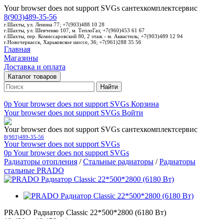
Your browser does not support SVGs
сантехкомплектсервис
8(903)489-35-56
г.Шахты, ул. Ленина 77; +7(903)488 10 28
г.Шахты, ул. Шевченко 107, м. ТеплоГаз; +7(960)453 61 67
г.Шахты, пер. Комиссаровский 80, 2 этаж - м. Аквастиль; +7(903)489 12 94
г.Новочеркасск, Харьковское шоссе, 36; +7(961)288 35 56
Главная
Магазины
Доставка и оплата
Каталог товаров
Найти
0p
Your browser does not support SVGs
Корзина
Your browser does not support SVGs
Войти
Your browser does not support SVGs
сантехкомплектсервис
8(903)489-35-56
Your browser does not support SVGs
0p
Your browser does not support SVGs
Радиаторы отопления
/
Стальные радиаторы
/
Радиаторы
стальные PRADO
PRADO Радиатор Classic 22*500*2800 (6180 Вт)