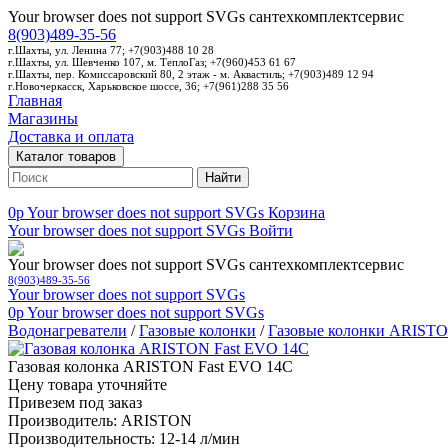
Your browser does not support SVGs
сантехкомплектсервис
8(903)489-35-56
г.Шахты, ул. Ленина 77; +7(903)488 10 28
г.Шахты, ул. Шевченко 107, м. ТеплоГаз; +7(960)453 61 67
г.Шахты, пер. Комиссаровский 80, 2 этаж - м. Аквастиль; +7(903)489 12 94
г.Новочеркасск, Харьковское шоссе, 36; +7(961)288 35 56
Главная
Магазины
Доставка и оплата
Каталог товаров
Найти
0p
Your browser does not support SVGs
Корзина
Your browser does not support SVGs
Войти
Your browser does not support SVGs
сантехкомплектсервис
8(903)489-35-56
Your browser does not support SVGs
0p
Your browser does not support SVGs
Водонагреватели
/
Газовые колонки
/
Газовые колонки ARIST
Газовая колонка ARISTON Fast EVO 14С
Цену товара уточняйте
Привезем под заказ
Производитель: ARISTON
Производительность: 12-14 л/мин