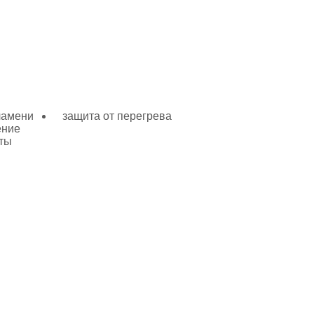
ламени
защита от перегрева
ение
ты