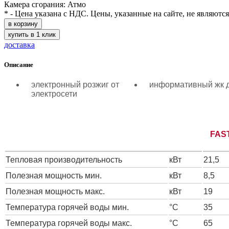
Камера сгорания: Атмо
* - Цена указана с НДС. Цены, указанные на сайте, не являютс
в корзину
купить в 1 клик
доставка
Описание
электронный розжиг от
информативный жк 
электросети
FAS
Тепловая производительность
кВт
21,5
Полезная мощность мин.
кВт
8,5
Полезная мощность макс.
кВт
19
Температура горячей воды мин.
°C
35
Температура горячей воды макс.
°C
65