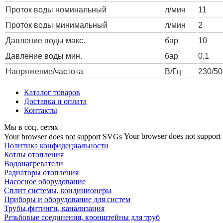
Проток воды номинальный
л/мин
11
Проток воды минимальный
л/мин
2
Давление воды макс.
бар
10
Давление воды мин.
бар
0,1
Напряжение/частота
В/Гц
230/50
Каталог товаров
Доставка и оплата
Контакты
Мы в соц. сетях
Your browser does not suppor
Your browser does not support SVGs
Политика конфидециальности
Котлы отопления
Водонагреватели
Радиаторы отопления
Насосное оборудование
Сплит системы, кондиционеры
Приборы и оборудование для систем
Трубы,фитинги, канализация
Резьбовые соединения, кронштейны для труб