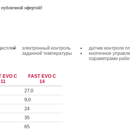
я публичной офертой!
дисплей
электронный контроль
датчик контроля п
заданной температуры
кнопочное управл
параметрами рабо
T EVO C
FAST EVO C
11
14
27,0
9,0
24
35
65