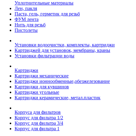
Уплотнительные материалы
Лен, пакля
Паста, гель, герметик для резьб
ФУМ лента
Нить для резьб
Пистолеты
Установки водоочистки, комплекты, картриджи
Картриджей для установок, мембраны, краны
Установки фильтрации воды
Картриджи
Картриджи механические
Картриджи ионнообменные,обезжелезование
Картриджи для кувшинов
Картриджи угольные
Картриджи керамические, метал.пластик
Корпуса для фильтров
Корпус для фильтра 1/2
Корпус для фильтра 3/4
Корпус для фильтра 1