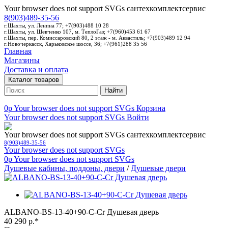
Your browser does not support SVGs
сантехкомплектсервис
8(903)489-35-56
г.Шахты, ул. Ленина 77; +7(903)488 10 28
г.Шахты, ул. Шевченко 107, м. ТеплоГаз; +7(960)453 61 67
г.Шахты, пер. Комиссаровский 80, 2 этаж - м. Аквастиль; +7(903)489 12 94
г.Новочеркасск, Харьковское шоссе, 36; +7(961)288 35 56
Главная
Магазины
Доставка и оплата
Каталог товаров
Найти
0p
Your browser does not support SVGs
Корзина
Your browser does not support SVGs
Войти
Your browser does not support SVGs
сантехкомплектсервис
8(903)489-35-56
Your browser does not support SVGs
0p
Your browser does not support SVGs
Душевые кабины, поддоны, двери
/
Душевые двери
ALBANO-BS-13-40+90-C-Cr Душевая дверь
40 290 р.*