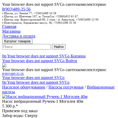
Your browser does not support SVGs
сантехкомплектсервис
8(903)489-35-56
г.Шахты, ул. Ленина 77; +7(903)488 10 28
г.Шахты, ул. Шевченко 107, м. ТеплоГаз; +7(960)453 61 67
г.Шахты, пер. Комиссаровский 80, 2 этаж - м. Аквастиль; +7(903)489 12 94
г.Новочеркасск, Харьковское шоссе, 36; +7(961)288 35 56
Главная
Магазины
Доставка и оплата
Каталог товаров
Найти
0p
Your browser does not support SVGs
Корзина
Your browser does not support SVGs
Войти
Your browser does not support SVGs
сантехкомплектсервис
8(903)489-35-56
Your browser does not support SVGs
0p
Your browser does not support SVGs
Насосное оборудование
/
Насосы погружные
/
Вибрационные
насосы
Насос вибрационный Ручеек-1 Могилев 40м
5 300 р.*
Привезем под заказ
Забор воды: Сверху