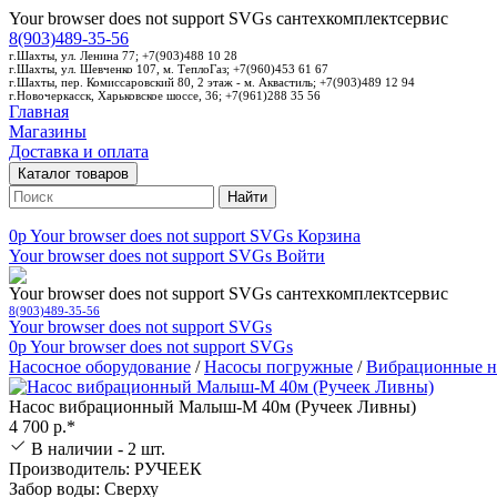
Your browser does not support SVGs
сантехкомплектсервис
8(903)489-35-56
г.Шахты, ул. Ленина 77; +7(903)488 10 28
г.Шахты, ул. Шевченко 107, м. ТеплоГаз; +7(960)453 61 67
г.Шахты, пер. Комиссаровский 80, 2 этаж - м. Аквастиль; +7(903)489 12 94
г.Новочеркасск, Харьковское шоссе, 36; +7(961)288 35 56
Главная
Магазины
Доставка и оплата
Каталог товаров
Найти
0p
Your browser does not support SVGs
Корзина
Your browser does not support SVGs
Войти
Your browser does not support SVGs
сантехкомплектсервис
8(903)489-35-56
Your browser does not support SVGs
0p
Your browser does not support SVGs
Насосное оборудование
/
Насосы погружные
/
Вибрационные н
Насос вибрационный Малыш-М 40м (Ручеек Ливны)
4 700 р.*
В наличии - 2 шт.
Производитель: РУЧЕЕК
Забор воды: Сверху