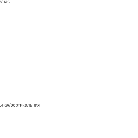
м/час
ьная/вертикальная