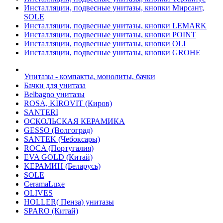
Инсталляции, подвесные унитазы, кнопки Мирсант,
SOLE
Инсталляции, подвесные унитазы, кнопки LEMARK
Инсталляции, подвесные унитазы, кнопки POINT
Инсталляции, подвесные унитазы, кнопки OLI
Инсталляции, подвесные унитазы, кнопки GROHE
Унитазы - компакты, монолиты, бачки
Бачки для унитаза
Belbagno унитазы
ROSA, KIROVIT (Киров)
SANTERI
ОСКОЛЬСКАЯ КЕРАМИКА
GESSO (Волгоград)
SANTEK (Чебоксары)
ROCA (Португалия)
EVA GOLD (Китай)
KЕРАМИН (Беларусь)
SOLE
CeramaLuxe
OLIVES
HOLLER( Пенза) унитазы
SPARO (Китай)