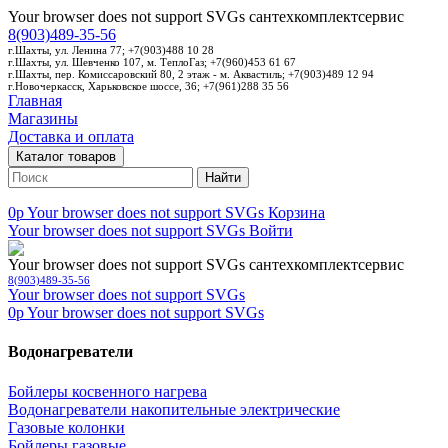
Your browser does not support SVGs
сантехкомплектсервис
8(903)489-35-56
г.Шахты, ул. Ленина 77; +7(903)488 10 28
г.Шахты, ул. Шевченко 107, м. ТеплоГаз; +7(960)453 61 67
г.Шахты, пер. Комиссаровский 80, 2 этаж - м. Аквастиль; +7(903)489 12 94
г.Новочеркасск, Харьковское шоссе, 36; +7(961)288 35 56
Главная
Магазины
Доставка и оплата
Каталог товаров
Найти
0p
Your browser does not support SVGs
Корзина
Your browser does not support SVGs
Войти
Your browser does not support SVGs
сантехкомплектсервис
8(903)489-35-56
Your browser does not support SVGs
0p
Your browser does not support SVGs
Водонагреватели
Бойлеры косвенного нагрева
Водонагреватели накопительные электрические
Газовые колонки
Бойлеры газовые