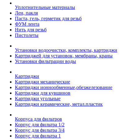
Уплотнительные материалы
Лен, пакля
Паста, гель, герметик для резьб
ФУМ лента
Нить для резьб
Пистолеты
Установки водоочистки, комплекты, картриджи
Картриджей для установок, мембраны, краны
Установки фильтрации воды
Картриджи
Картриджи механические
Картриджи ионнообменные,обезжелезование
Картриджи для кувшинов
Картриджи угольные
Картриджи керамические, метал.пластик
Корпуса для фильтров
Корпус для фильтра 1/2
Корпус для фильтра 3/4
Корпус для фильтра 1