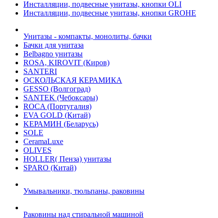
Инсталляции, подвесные унитазы, кнопки OLI
Инсталляции, подвесные унитазы, кнопки GROHE
Унитазы - компакты, монолиты, бачки
Бачки для унитаза
Belbagno унитазы
ROSA, KIROVIT (Киров)
SANTERI
ОСКОЛЬСКАЯ КЕРАМИКА
GESSO (Волгоград)
SANTEK (Чебоксары)
ROCA (Португалия)
EVA GOLD (Китай)
KЕРАМИН (Беларусь)
SOLE
CeramaLuxe
OLIVES
HOLLER( Пенза) унитазы
SPARO (Китай)
Умывальники, тюльпаны, раковины
Раковины над стиральной машиной