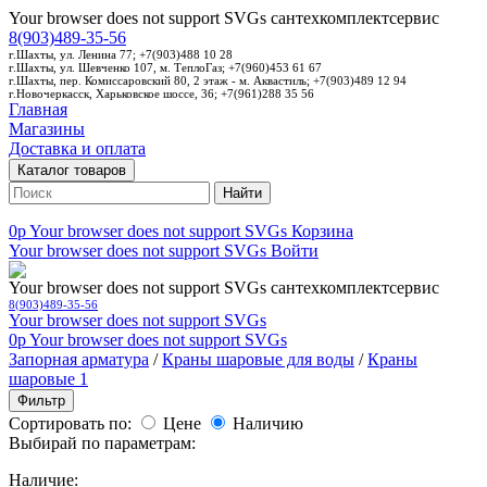
Your browser does not support SVGs
сантехкомплектсервис
8(903)489-35-56
г.Шахты, ул. Ленина 77; +7(903)488 10 28
г.Шахты, ул. Шевченко 107, м. ТеплоГаз; +7(960)453 61 67
г.Шахты, пер. Комиссаровский 80, 2 этаж - м. Аквастиль; +7(903)489 12 94
г.Новочеркасск, Харьковское шоссе, 36; +7(961)288 35 56
Главная
Магазины
Доставка и оплата
Каталог товаров
Найти
0p
Your browser does not support SVGs
Корзина
Your browser does not support SVGs
Войти
Your browser does not support SVGs
сантехкомплектсервис
8(903)489-35-56
Your browser does not support SVGs
0p
Your browser does not support SVGs
Запорная арматура
/
Краны шаровые для воды
/
Краны
шаровые 1
Фильтр
Сортировать по:
Цене
Наличию
Выбирай по параметрам:
Наличие: