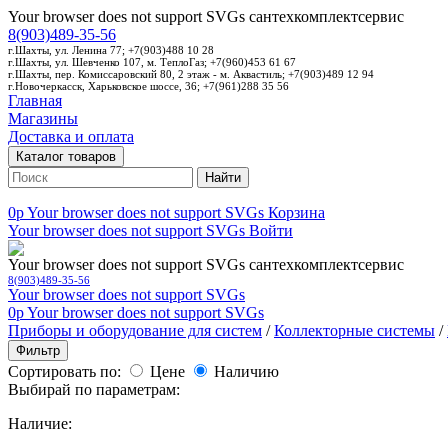
Your browser does not support SVGs
сантехкомплектсервис
8(903)489-35-56
г.Шахты, ул. Ленина 77; +7(903)488 10 28
г.Шахты, ул. Шевченко 107, м. ТеплоГаз; +7(960)453 61 67
г.Шахты, пер. Комиссаровский 80, 2 этаж - м. Аквастиль; +7(903)489 12 94
г.Новочеркасск, Харьковское шоссе, 36; +7(961)288 35 56
Главная
Магазины
Доставка и оплата
Каталог товаров
Найти
0p
Your browser does not support SVGs
Корзина
Your browser does not support SVGs
Войти
Your browser does not support SVGs
сантехкомплектсервис
8(903)489-35-56
Your browser does not support SVGs
0p
Your browser does not support SVGs
Приборы и оборудование для систем
/
Коллекторные системы
/
Фильтр
Сортировать по:
Цене
Наличию
Выбирай по параметрам:
Наличие: