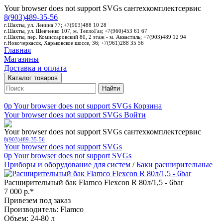
Your browser does not support SVGs
сантехкомплектсервис
8(903)489-35-56
г.Шахты, ул. Ленина 77; +7(903)488 10 28
г.Шахты, ул. Шевченко 107, м. ТеплоГаз; +7(960)453 61 67
г.Шахты, пер. Комиссаровский 80, 2 этаж - м. Аквастиль; +7(903)489 12 94
г.Новочеркасск, Харьковское шоссе, 36; +7(961)288 35 56
Главная
Магазины
Доставка и оплата
Каталог товаров
Найти
0p
Your browser does not support SVGs
Корзина
Your browser does not support SVGs
Войти
Your browser does not support SVGs
сантехкомплектсервис
8(903)489-35-56
Your browser does not support SVGs
0p
Your browser does not support SVGs
Приборы и оборудование для систем
/
Баки расширительные
Расширительный бак Flamco Flexcon R 80л/1,5 - 6bar
7 000 р.*
Привезем под заказ
Производитель: Flamco
Объем: 24-80 л