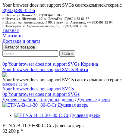
Your browser does not support SVGs
сантехкомплектсервис
8(903)489-35-56
г.Шахты, ул. Ленина 77; +7(903)488 10 28
г.Шахты, ул. Шевченко 107, м. ТеплоГаз; +7(960)453 61 67
г.Шахты, пер. Комиссаровский 80, 2 этаж - м. Аквастиль; +7(903)489 12 94
г.Новочеркасск, Харьковское шоссе, 36; +7(961)288 35 56
Главная
Магазины
Доставка и оплата
Каталог товаров
Найти
0p
Your browser does not support SVGs
Корзина
Your browser does not support SVGs
Войти
Your browser does not support SVGs
сантехкомплектсервис
8(903)489-35-56
Your browser does not support SVGs
0p
Your browser does not support SVGs
Душевые кабины, поддоны, двери
/
Душевые двери
ETNA-B-11-30+80-C-Cr Душевая дверь
32 200 р.*