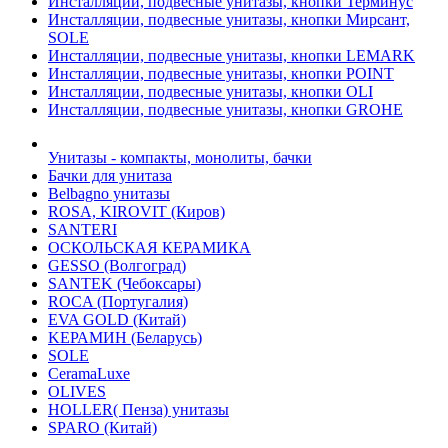
Инсталляции, подвесные унитазы, кнопки Терминус
Инсталляции, подвесные унитазы, кнопки Мирсант,
SOLE
Инсталляции, подвесные унитазы, кнопки LEMARK
Инсталляции, подвесные унитазы, кнопки POINT
Инсталляции, подвесные унитазы, кнопки OLI
Инсталляции, подвесные унитазы, кнопки GROHE
Унитазы - компакты, монолиты, бачки
Бачки для унитаза
Belbagno унитазы
ROSA, KIROVIT (Киров)
SANTERI
ОСКОЛЬСКАЯ КЕРАМИКА
GESSO (Волгоград)
SANTEK (Чебоксары)
ROCA (Португалия)
EVA GOLD (Китай)
KЕРАМИН (Беларусь)
SOLE
CeramaLuxe
OLIVES
HOLLER( Пенза) унитазы
SPARO (Китай)