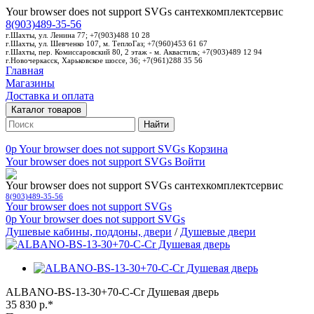
Your browser does not support SVGs
сантехкомплектсервис
8(903)489-35-56
г.Шахты, ул. Ленина 77; +7(903)488 10 28
г.Шахты, ул. Шевченко 107, м. ТеплоГаз; +7(960)453 61 67
г.Шахты, пер. Комиссаровский 80, 2 этаж - м. Аквастиль; +7(903)489 12 94
г.Новочеркасск, Харьковское шоссе, 36; +7(961)288 35 56
Главная
Магазины
Доставка и оплата
Каталог товаров
Найти
0p
Your browser does not support SVGs
Корзина
Your browser does not support SVGs
Войти
Your browser does not support SVGs
сантехкомплектсервис
8(903)489-35-56
Your browser does not support SVGs
0p
Your browser does not support SVGs
Душевые кабины, поддоны, двери
/
Душевые двери
ALBANO-BS-13-30+70-C-Cr Душевая дверь
35 830 р.*