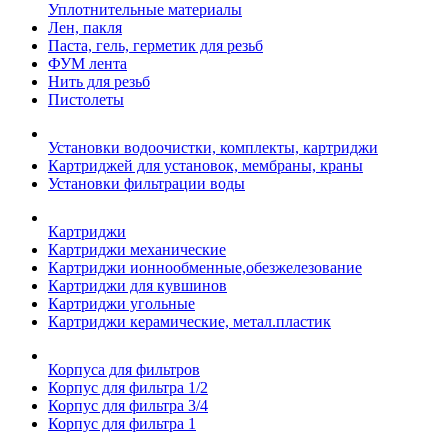
Уплотнительные материалы
Лен, пакля
Паста, гель, герметик для резьб
ФУМ лента
Нить для резьб
Пистолеты
Установки водоочистки, комплекты, картриджи
Картриджей для установок, мембраны, краны
Установки фильтрации воды
Картриджи
Картриджи механические
Картриджи ионнообменные,обезжелезование
Картриджи для кувшинов
Картриджи угольные
Картриджи керамические, метал.пластик
Корпуса для фильтров
Корпус для фильтра 1/2
Корпус для фильтра 3/4
Корпус для фильтра 1