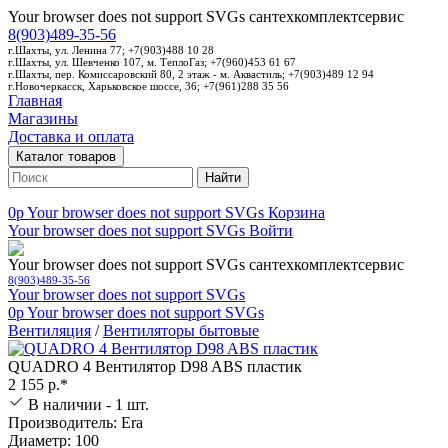
Your browser does not support SVGs
сантехкомплектсервис
8(903)489-35-56
г.Шахты, ул. Ленина 77; +7(903)488 10 28
г.Шахты, ул. Шевченко 107, м. ТеплоГаз; +7(960)453 61 67
г.Шахты, пер. Комиссаровский 80, 2 этаж - м. Аквастиль; +7(903)489 12 94
г.Новочеркасск, Харьковское шоссе, 36; +7(961)288 35 56
Главная
Магазины
Доставка и оплата
Каталог товаров
Найти
0p
Your browser does not support SVGs
Корзина
Your browser does not support SVGs
Войти
Your browser does not support SVGs
сантехкомплектсервис
8(903)489-35-56
Your browser does not support SVGs
0p
Your browser does not support SVGs
Вентиляция
/
Вентиляторы бытовые
QUADRO 4 Вентилятор D98 ABS пластик
2 155 р.*
В наличии - 1 шт.
Производитель: Era
Диаметр: 100