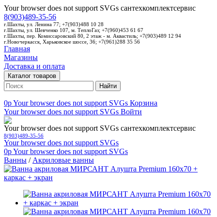
Your browser does not support SVGs
сантехкомплектсервис
8(903)489-35-56
г.Шахты, ул. Ленина 77; +7(903)488 10 28
г.Шахты, ул. Шевченко 107, м. ТеплоГаз; +7(960)453 61 67
г.Шахты, пер. Комиссаровский 80, 2 этаж - м. Аквастиль; +7(903)489 12 94
г.Новочеркасск, Харьковское шоссе, 36; +7(961)288 35 56
Главная
Магазины
Доставка и оплата
Каталог товаров
Найти
0p
Your browser does not support SVGs
Корзина
Your browser does not support SVGs
Войти
Your browser does not support SVGs
сантехкомплектсервис
8(903)489-35-56
Your browser does not support SVGs
0p
Your browser does not support SVGs
Ванны
/
Акриловые ванны