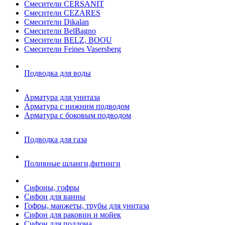
Смесители CERSANIT
Смесители CEZARES
Смесители Dikalan
Смесители BelBagno
Смесители BELZ, BOOU
Смесители Feines Vasersberg
Подводка для воды
Арматура для унитаза
Арматура с нижним подводом
Арматура с боковым подводом
Подводка для газа
Поливные шланги,фитинги
Сифоны, гофры
Сифон для ванны
Гофры, манжеты, трубы для унитаза
Сифон для раковин и мойек
Сифон для поддона